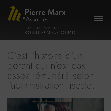
Voir
Aller
la
au
gestion
contenu
des
principal
cookies
EXPERTISE COMPTABLE
COMMISSARIAT AUX COMPTES
C’est l’histoire d’un
gérant qui n’est pas
assez rémunéré selon
l’administration fiscale…