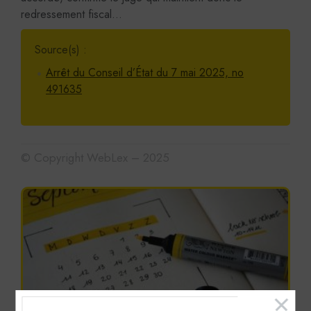
redressement fiscal…
Source(s) :
Arrêt du Conseil d’État du 7 mai 2025, no
491635
© Copyright WebLex – 2025