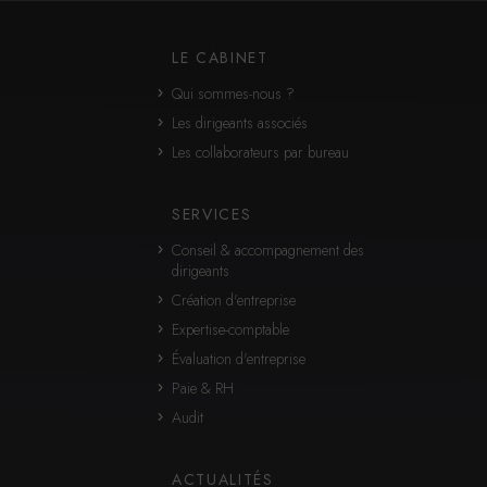
JPA International
Google Analytics
LE CABINET
Cookies générés par Google Analytics pour récolter
des données statistiques.
Qui sommes-nous ?
En savoir plus
Les dirigeants associés
ACCEPTER
REFUSER
Les collaborateurs par bureau
SERVICES
Conseil & accompagnement des
dirigeants
Création d'entreprise
Expertise-comptable
Évaluation d'entreprise
Paie & RH
Audit
ACTUALITÉS