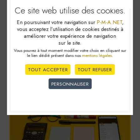
Ce site web utilise
des cookies.
En poursuivant votre navigation sur
P-M-A.NET
,
vous acceptez l’utilisation de cookies destinés à
améliorer votre expérience de navigation
Les principales échéances
sur le site.
comptables pour le mois
Vous pouvez à tout moment modifier votre choix en cliquant sur
le lien dédié
présent dans nos
mentions légales
.
d'août 2026
TOUT ACCEPTER
TOUT REFUSER
LIRE LA SUITE
PERSONNALISER
Cookies obligatoire
Ces cookies sont nécéssaires au bon fonctionnement du
site internet et ne peuvent être désactivés. Ces cookies
ne récoltent et ne transmettent aucunes données
personnelles sensibles.