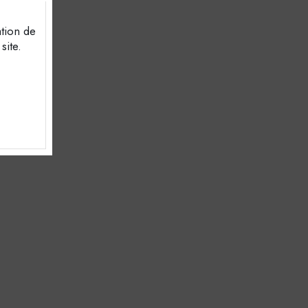
ation de
site.
 être
lles
USER