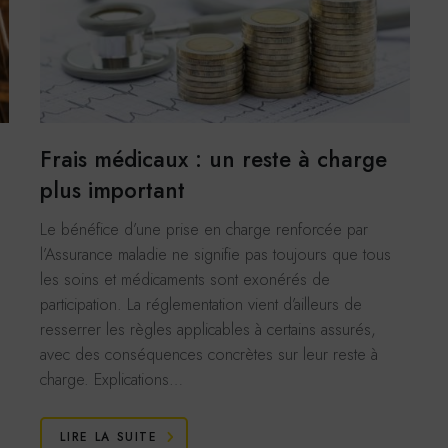
VALIDER LA SÉLECTION PERSONN
be
 générés par Youtube lorsque l'on visionne les
ACCEPTER
REF
directement sur le site p-m-a.net.
r plus
o
 générés par Viméo lorsque l'on visionne les
ACCEPTER
REF
Frais médicaux : un reste à charge
directement sur le site p-m-a.net.
r plus
plus important
stiques
Le bénéfice d’une prise en charge renforcée par
e Analytics
l’Assurance maladie ne signifie pas toujours que tous
 générés par Google Analytics pour récolter des
ACCEPTER
REF
é
les soins et médicaments sont exonérés de
 statistiques.
participation. La réglementation vient d’ailleurs de
r plus
resserrer les règles applicables à certains assurés,
avec des conséquences concrètes sur leur reste à
charge. Explications…
LIRE LA SUITE