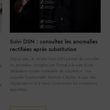
Suivi DSN : consultez les anomalies
rectifiées après substitution
Depuis peu, le service Suivi DSN permet de consulter
les anomalies corrigées par l’Urssaf à la suite d’une
A
déclaration sociale nominative de substitution. Une
nouvelle fonctionnalité destinée à faciliter le suivi des
régularisations et à mieux comprendre les corrections
s
apportées…