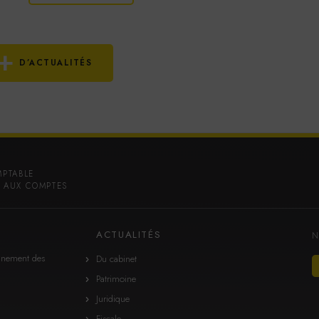
+
D’ACTUALITÉS
MPTABLE
 AUX COMPTES
ACTUALITÉS
N
gnement des
Du cabinet
Patrimoine
Juridique
Fiscale