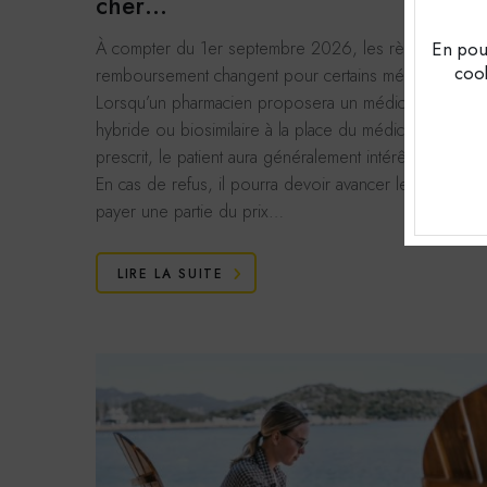
cher…
En pour
À compter du 1er septembre 2026, les règles de
cook
remboursement changent pour certains médicaments.
Lorsqu’un pharmacien proposera un médicament
hybride ou biosimilaire à la place du médicament
prescrit, le patient aura généralement intérêt à accepter
En cas de refus, il pourra devoir avancer les frais et
payer une partie du prix…
Cook
Ces coo
LIRE LA SUITE
désacti
sensibl
Rése
Bouto
Cookies
l'ouver
En savoi
des coo