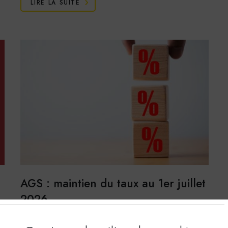
LIRE LA SUITE
AGS : maintien du taux au 1er juillet
2026
Responsable de l’équilibre financier du régime de