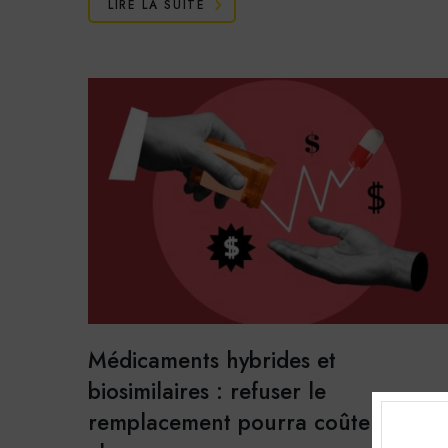
LIRE LA SUITE
Médicaments hybrides et
biosimilaires : refuser le
remplacement pourra coûter plus