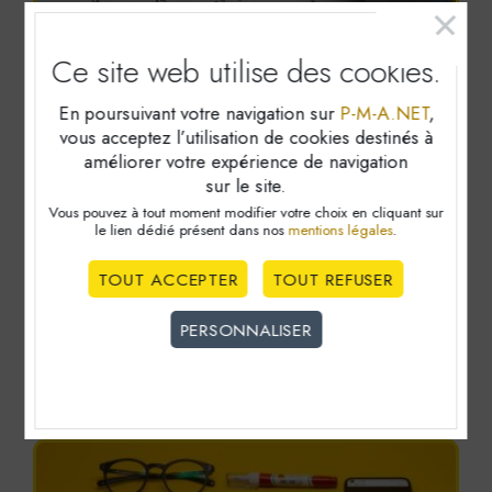
Ce site web utilise
des cookies.
En poursuivant votre navigation sur
P-M-A.NET
,
vous acceptez l’utilisation de cookies destinés à
améliorer votre expérience de navigation
sur le site.
Les principales échéances
Vous pouvez à tout moment modifier votre choix en cliquant sur
le lien dédié
présent dans nos
mentions légales
.
comptables pour le mois
d'août 2026
TOUT ACCEPTER
TOUT REFUSER
PERSONNALISER
LIRE LA SUITE
Cookies obligatoire
Ces cookies sont nécéssaires au bon fonctionnement du
site internet et ne peuvent être désactivés. Ces cookies
ne récoltent et ne transmettent aucunes données
personnelles sensibles.