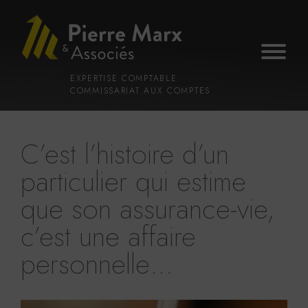
Voir
Aller
la
au
gestion
contenu
des
principal
cookies
EXPERTISE COMPTABLE
COMMISSARIAT AUX COMPTES
C’est l’histoire d’un
particulier qui estime
que son assurance-vie,
c’est une affaire
personnelle…