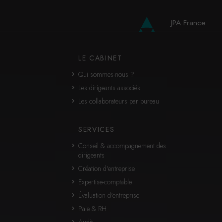
Statistiques
JPA France
Google Analytics
JPA International
Cookies générés par Google Analytics pour récolter
des données statistiques.
LE CABINET
En savoir plus
Qui sommes-nous ?
ACCEPTER
REFUSER
Les dirigeants associés
Les collaborateurs par bureau
SERVICES
Conseil & accompagnement des
dirigeants
Création d'entreprise
Expertise-comptable
Évaluation d'entreprise
Paie & RH
Audit