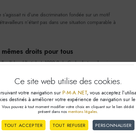
 s’agissait ni d’une discrimination fondée sur un motif
élétravailleurs n’étant pas dans une situation comparable à
 : mêmes droits pour tous
lle d’abord l’article L.1222-9 du Code du travail, qui
oits que le salarié exerçant dans les locaux de l’entreprise.
2-1 et R.3262-7, que la seule condition pour bénéficier de
Ce site web utilise
des cookies.
 journée de travail.
suivant votre navigation sur
P-M-A.NET
, vous acceptez l’utilis
seul motif que le salarié travaille à domicile. Pour la Cour,
ies destinés à améliorer votre expérience de navigation sur le 
ravail) ne modifie en rien la nature du droit. Les salariés
Vous pouvez à tout moment modifier votre choix en cliquant sur le lien dédié
e traités de manière identique, sauf justification objective
présent dans nos
mentions légales
.
.
TOUT ACCEPTER
TOUT REFUSER
PERSONNALISER