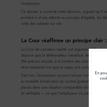
l’employeur.
Ce dernier a contesté cette décision, arguant qu’il ne
prohibé ni d’une atteinte au principe d’égalité, les t
celle des salariés sur site.
La Cour réaffirme un principe clair
La Cour de cassation rejette cet argument. Elle rappe
dispose que le télétravailleur bénéficie des mêmes dr
Elle précise ensuite, à la lumière des articles L.326
titres-restaurant est que le repas soit compris dans la
En pour
Dès lors, l’employeur ne peut refuser cet avantage au 
cook
la modalité d’exécution du contrat (présentiel ou télét
placés dans une situation comparable doivent donc êtr
et vérifiable — ce que l’employeur n’a pas démontré