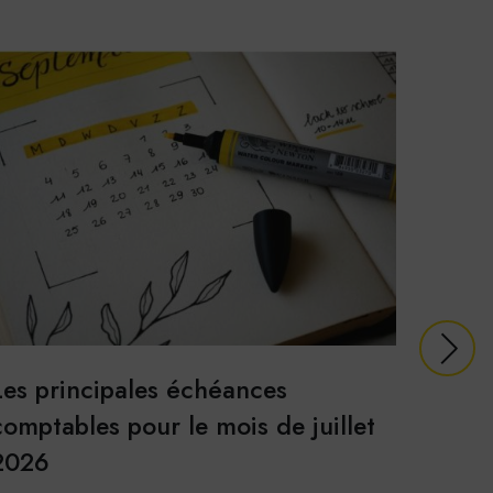
USER
Les principales échéances
Les p
comptables pour le mois de juillet
compt
2026
2026