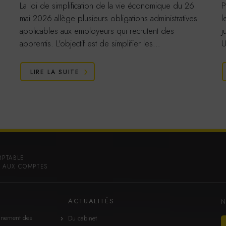
La loi de simplification de la vie économique du 26
P
mai 2026 allège plusieurs obligations administratives
l
applicables aux employeurs qui recrutent des
j
apprentis. L'objectif est de simplifier les…
U
LIRE LA SUITE
MPTABLE
 AUX COMPTES
ACTUALITÉS
N
gnement des
Du cabinet