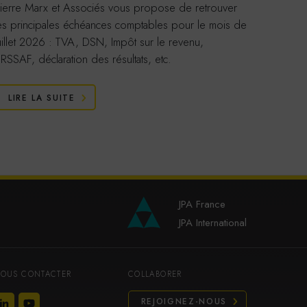
ierre Marx et Associés vous propose de retrouver
Pierre 
es principales échéances comptables pour le mois de
les prin
uillet 2026 : TVA, DSN, Impôt sur le revenu,
juin 20
RSSAF, déclaration des résultats, etc.
déclarati
LIRE LA SUITE
LIRE
JPA France
JPA International
OUS CONTACTER
COLLABORER
REJOIGNEZ-NOUS