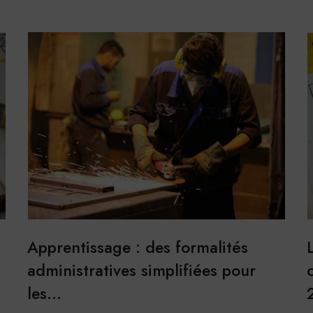
stiques
e Analytics
 générés par Google Analytics pour récolter des
ACCEPTER
REF
 statistiques.
r plus
Apprentissage : des formalités
administratives simplifiées pour
les…