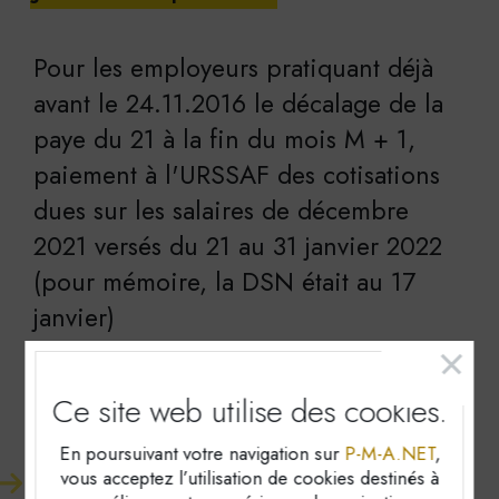
Pour les employeurs pratiquant déjà
avant le 24.11.2016 le décalage de la
paye du 21 à la fin du mois M + 1,
paiement à l'URSSAF des cotisations
dues sur les salaires de décembre
2021 versés du 21 au 31 janvier 2022
(pour mémoire, la DSN était au 17
janvier)
Employeurs et travailleurs
Ce site web utilise
des cookies.
indépendants
En poursuivant votre navigation sur
P-M-A.NET
,
vous acceptez l’utilisation de cookies destinés à
Paiement mensuel des cotisations sociales en cas