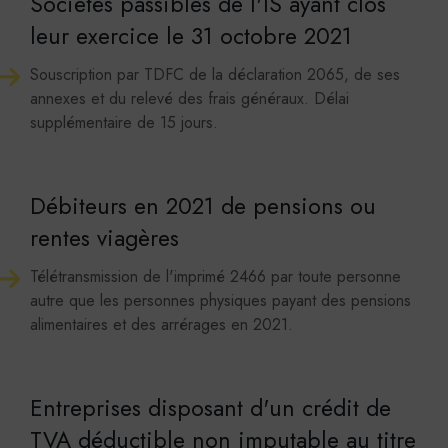
Sociétés passibles de l'IS ayant clos
des cookies
,
,
.
de LinkedIn
de Twitter
de Facebook
leur exercice le 31 octobre 2021
ACCEPTER
REFUSER
Souscription par TDFC de la déclaration 2065, de ses
Youtube
annexes et du relevé des frais généraux. Délai
Cookies générés par Youtube lorsque l'on visionne les
vidéos directement sur le site p-m-a.net.
supplémentaire de 15 jours.
En savoir plus
ACCEPTER
REFUSER
Débiteurs en 2021 de pensions ou
Viméo
Cookies générés par Viméo lorsque l'on visionne les
rentes viagères
vidéos directement sur le site p-m-a.net.
En savoir plus
Télétransmission de l'imprimé 2466 par toute personne
ACCEPTER
REFUSER
autre que les personnes physiques payant des pensions
alimentaires et des arrérages en 2021.
Statistiques
Google Analytics
Cookies générés par Google Analytics pour récolter
Entreprises disposant d'un crédit de
des données statistiques.
En savoir plus
TVA déductible non imputable au titre