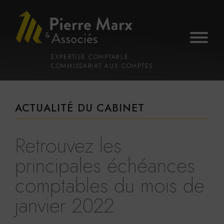
Voir
Aller
la
au
gestion
contenu
des
principal
cookies
EXPERTISE COMPTABLE
COMMISSARIAT AUX COMPTES
ACTUALITÉ DU CABINET
Retrouvez les
principales échéances
comptables du mois de
janvier 2022