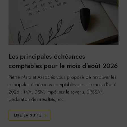
Cookies générés par les réseaux sociaux lors de
l'ouverture du popup de partage.
En savoir plus sur les règles et politique d'utilisation
des cookies
,
,
.
de LinkedIn
de Twitter
de Facebook
ACCEPTER
REFUSER
Youtube
Cookies générés par Youtube lorsque l'on visionne les
vidéos directement sur le site p-m-a.net.
En savoir plus
Les principales échéances
ACCEPTER
REFUSER
comptables pour le mois d'août 2026
Viméo
Pierre Marx et Associés vous propose de retrouver les
Cookies générés par Viméo lorsque l'on visionne les
vidéos directement sur le site p-m-a.net.
principales échéances comptables pour le mois d'août
En savoir plus
2026 : TVA, DSN, Impôt sur le revenu, URSSAF,
ACCEPTER
REFUSER
déclaration des résultats, etc.
Statistiques
LIRE LA SUITE
Google Analytics
Cookies générés par Google Analytics pour récolter