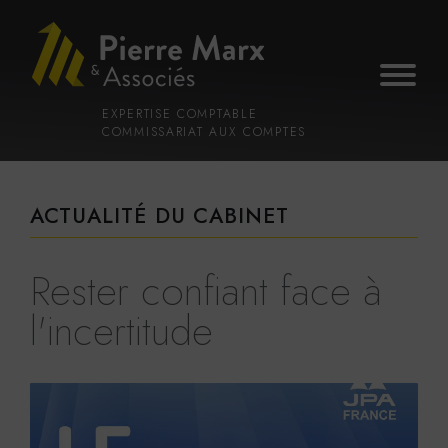
Voir
Aller
la
au
gestion
contenu
des
principal
cookies
EXPERTISE COMPTABLE
COMMISSARIAT AUX COMPTES
ACTUALITÉ DU CABINET
Rester confiant face à
l'incertitude