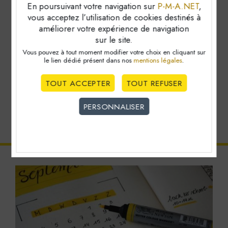
En poursuivant votre navigation sur
P-M-A.NET
,
vous acceptez l’utilisation de cookies destinés à
améliorer votre expérience de navigation
sur le site.
Vous pouvez à tout moment modifier votre choix en cliquant sur
le lien dédié
présent dans nos
mentions légales
.
Tous les barèmes et
TOUT ACCEPTER
TOUT REFUSER
chiffres clés 2026
PERSONNALISER
Cookies obligatoire
Ces cookies sont nécéssaires au bon fonctionnement du
site internet et ne peuvent être désactivés. Ces cookies
ne récoltent et ne transmettent aucunes données
personnelles sensibles.
Réseaux sociaux
Boutons de partage sociaux
VALIDER LA SÉLECTION PERSONNALISÉE