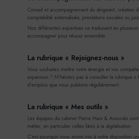
Vimé
Conseil et accompagnement du dirigeant, création d’e
Cookies
comptabilité externalisée, prestations sociales ou jur
vidéos 
En savoi
Nos différentes expertises se traduisent en plusie
accompagner pour réussir ensemble.
Stati
Googl
La rubrique « Rejoignez-nous »
Cookies
données
Vous souhaitez mettre votre énergie et vos compéten
En savoi
expansion ? N’hésitez pas à consulter la rubrique «
d’emplois que nous publions régulièrement.
La rubrique « Mes outils »
Les équipes du cabinet Pierre Marx & Associés sont 
métier, en particulier celles liées à la digitalisation.
C’est pourquoi nous avons mis à votre disposition une 