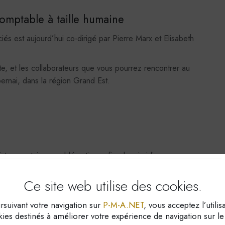
omptable à taille humaine
s est aujourd’hui co-dirigé par Pierre Marx et Elisabeth
, et les collaborateurs que vous pourrez rencontrer au
ernai, dans la région Grand Est.
listes, certaines problématiques fiscales, juridiques ou
rise comme votre patrimoine ».
Ce site web utilise
des cookies.
 » a été pensée pour répondre aux questions et
qu’entrepreneur.
suivant votre navigation sur
P-M-A.NET
, vous acceptez l’utilis
 ou juridiques, les articles de notre rubrique actualités vous
ies destinés à améliorer votre expérience de navigation sur le 