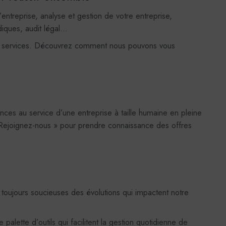
o
ntreprise, analyse et gestion de votre entreprise,
 générés par Viméo lorsque l'on visionne les
idiques, audit légal…
ACCEPTER
REF
directement sur le site p-m-a.net.
r plus
urs services. Découvrez comment nous pouvons vous
stiques
e Analytics
 générés par Google Analytics pour récolter des
ACCEPTER
REF
 statistiques.
ces au service d’une entreprise à taille humaine en pleine
r plus
 Rejoignez-nous » pour prendre connaissance des offres
toujours soucieuses des évolutions qui impactent notre
palette d’outils qui facilitent la gestion quotidienne de