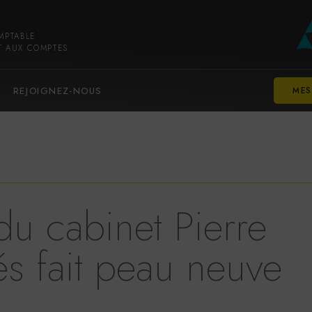
Voir
Aller
la
au
MPTABLE
gestion
contenu
T AUX COMPTES
des
principal
cookies
REJOIGNEZ-NOUS
MES
 du cabinet Pierre
s fait peau neuve