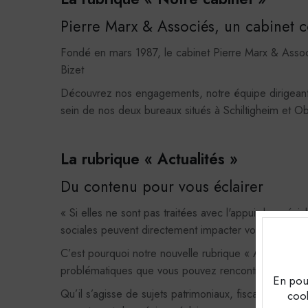
Pierre Marx & Associés, un cabinet c
Fondé en mars 1987, le cabinet Pierre Marx & Associé
Bizet
Découvrez nos engagements, notre équipe dirigeante
sein de nos deux bureaux situés à Schiltigheim et Ob
La rubrique « Actualités »
Du contenu pour vous éclairer
« Si elles ne sont pas traitées avec l'appui de spécia
sociales peuvent directement impacter votre entrep
C’est pourquoi notre nouvelle rubrique « Actualités
problématiques que vous pouvez rencontrer en tant 
En pour
Qu’il s’agisse de sujets patrimoniaux, fiscaux, sociaux
cook