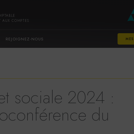
Voir
Aller
la
au
MPTABLE
gestion
contenu
T AUX COMPTES
des
principal
cookies
REJOIGNEZ-NOUS
MES
 et sociale 2024 :
sioconférence du