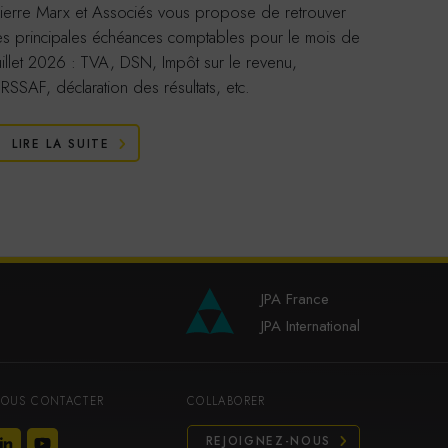
ierre Marx et Associés vous propose de retrouver
Pierre 
es principales échéances comptables pour le mois de
les prin
uillet 2026 : TVA, DSN, Impôt sur le revenu,
juin 20
RSSAF, déclaration des résultats, etc.
déclarati
LIRE LA SUITE
LIRE
JPA France
JPA International
OUS CONTACTER
COLLABORER
REJOIGNEZ-NOUS