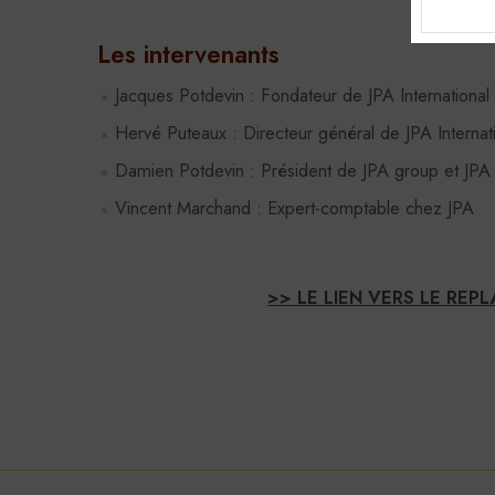
Cook
Les intervenants
Ces coo
désacti
Jacques Potdevin : Fondateur de JPA International
sensibl
Hervé Puteaux : Directeur général de JPA Internat
Rése
Damien Potdevin : Président de JPA group et JPA 
Bouto
Vincent Marchand : Expert-comptable chez JPA
Cookies
l'ouver
En savoi
des coo
>> LE LIEN VERS LE REP
Youtu
Cookies
vidéos 
En savoi
Vimé
Cookies
vidéos 
En savoi