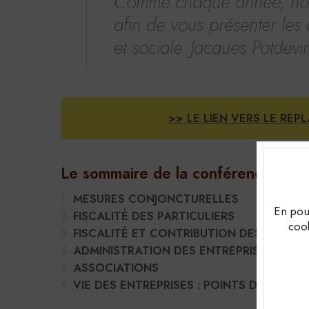
Comme chaque année, nous 
afin de vous présenter les d
et sociale.
Jacques Potdevi
>> LE LIEN VERS LE REP
Le sommaire de la conférence
MESURES CONJONCTURELLES
En pour
FISCALITÉ DES PARTICULIERS
cook
FISCALITÉ ET CONTRIBUTION DES ENTREP
ADMINISTRATION DES ENTREPRISES
ASSOCIATIONS
VIE DES ENTREPRISES : POINTS D'ATTENTI