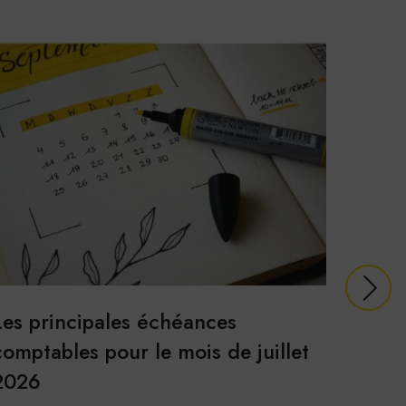
USER
Les principales échéances
Les p
comptables pour le mois de juillet
compt
2026
2026