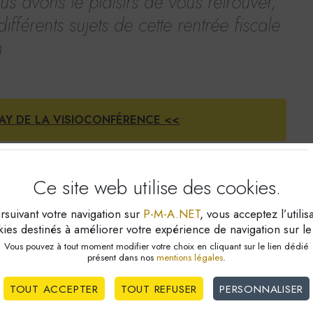
avons le plaisirs de vous retrouver,
ifférents sujets de cette rentrée fiscale
n
LAY DE LA VISIOCONFÉRENCE <<
Ce site web utilise
des cookies.
suivant votre navigation sur
P-M-A.NET
, vous acceptez l’utilis
ies destinés à améliorer votre expérience de navigation sur le 
RISES
Vous pouvez à tout moment modifier votre choix en cliquant sur le lien dédié
présent dans nos
mentions légales
.
ON SIGNIFICATIFS
TOUT ACCEPTER
TOUT REFUSER
PERSONNALISER