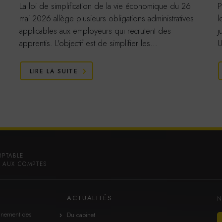
La loi de simplification de la vie économique du 26
P
mai 2026 allège plusieurs obligations administratives
l
applicables aux employeurs qui recrutent des
j
apprentis. L'objectif est de simplifier les…
U
LIRE LA SUITE
MPTABLE
 AUX COMPTES
ACTUALITÉS
N
gnement des
Du cabinet