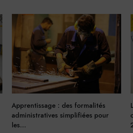
stiques
e Analytics
 générés par Google Analytics pour récolter des
ACCEPTER
REF
 statistiques.
r plus
Apprentissage : des formalités
administratives simplifiées pour
les…