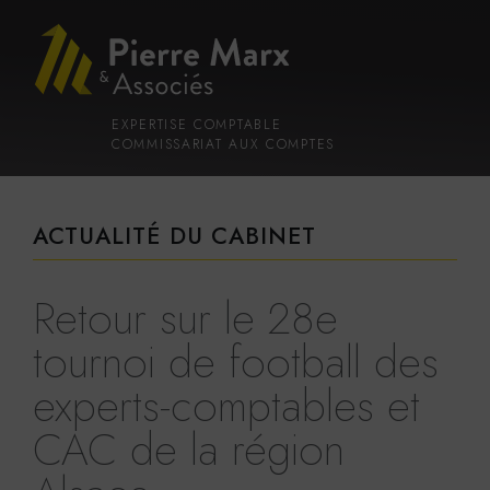
Voir
Aller
la
au
gestion
contenu
des
principal
cookies
EXPERTISE COMPTABLE
COMMISSARIAT AUX COMPTES
ACTUALITÉ DU CABINET
Retour sur le 28e
tournoi de football des
experts-comptables et
CAC de la région