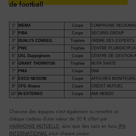
de football
1°
WEMA
Coupe
COMPAGNIE REGIONA
2°
FIBA
Coupe
SECURIS GROUP
3°
DUALYS CONSEIL
Trophée
ORDRE DES EXPERTS
4°
PWC
Trophée
CENTRE PLURIDICIPLI
5°
USL Duppigheim
Coupe
CENTRE DE GESTION 
6°
GRANT THORNTON
Trophée
MUTA SANTE
7°
PMA
Coupe
DNA
8°
EXCO NEXIOM
Coupe
AFFICHES MONITEURS
9°
CFG Alsace
Coupe
CREDIT MUTUEL
10°
IN EXTENSO
Coupe
AMI HEBDO
Chacune des équipes s’est également vu remettre un
chèque cadeau d’une valeur de 50 € offert par
HARMONIE MUTUELLE
, ainsi que des sacs en tissu
JPA
INTERNATIONAL
pour chaque joueur.