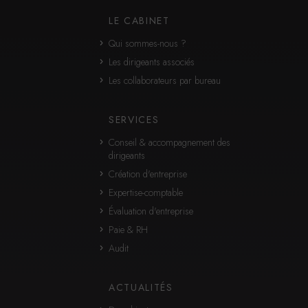
Statistiques
LE CABINET
Google Analytics
Qui sommes-nous ?
Cookies générés par Google Analytics pour récolter des donnée
En savoir plus
Les dirigeants associés
Les collaborateurs par bureau
SERVICES
Conseil & accompagnement des
dirigeants
Création d'entreprise
Expertise-comptable
Évaluation d'entreprise
Paie & RH
Audit
ACTUALITÉS