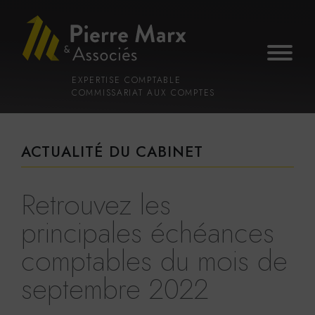
Voir
Aller
la
au
gestion
contenu
des
principal
cookies
EXPERTISE COMPTABLE
COMMISSARIAT AUX COMPTES
ACTUALITÉ DU CABINET
Retrouvez les
principales échéances
comptables du mois de
septembre 2022