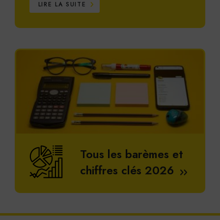
Statistiques
LIRE LA SUITE
Google Analytics
Cookies générés par Google Analytics pour récolter
des données statistiques.
En savoir plus
ACCEPTER
REFUSER
Tous les barèmes et
chiffres clés 2026