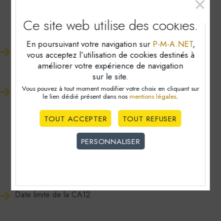
Entreprises exercice clos au
Ce site web utilise
des cookies.
30/06/2022
En poursuivant votre navigation sur
P-M-A.NET
,
Date limite de déclaration de résultat - délai
vous acceptez l’utilisation de cookies destinés à
supplémentaire de 15 jours calendaires accordé aux
améliorer votre expérience de navigation
utilisateurs des téléprocédures.
sur le site.
Vous pouvez à tout moment modifier votre choix en cliquant sur
Déclaration de retenue à la source pour les entreprises
le lien dédié
présent dans nos
mentions légales
.
étrangères exploitant un établissement stable en France.
TOUT ACCEPTER
TOUT REFUSER
Entreprises exercice clos au
PERSONNALISER
30/06/2022 et en régime de TVA
Cookies obligatoire
simplifié
Ces cookies sont nécéssaires au bon fonctionnement du
Date limite de la CA12
site internet et ne peuvent être désactivés. Ces cookies
ne récoltent et ne transmettent aucunes données
personnelles sensibles.