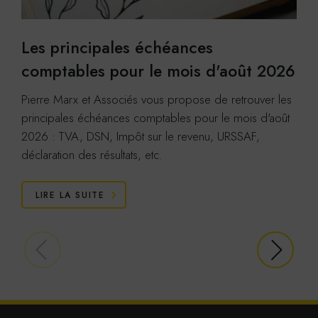
ACCEPTER
REFUSER
Les principales échéances
Youtube
Cookies générés par Youtube lorsque l'on visionne les
comptables pour le mois d'août 2026
vidéos directement sur le site p-m-a.net.
En savoir plus
Pierre Marx et Associés vous propose de retrouver les
ACCEPTER
REFUSER
principales échéances comptables pour le mois d'août
Viméo
2026 : TVA, DSN, Impôt sur le revenu, URSSAF,
Cookies générés par Viméo lorsque l'on visionne les
déclaration des résultats, etc.
vidéos directement sur le site p-m-a.net.
En savoir plus
LIRE LA SUITE
ACCEPTER
REFUSER
Statistiques
Google Analytics
Cookies générés par Google Analytics pour récolter
des données statistiques.
En savoir plus
ACCEPTER
REFUSER