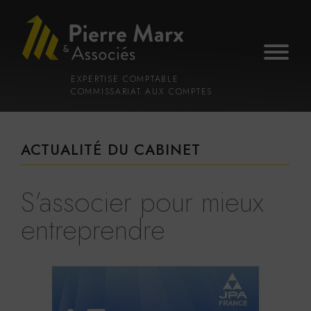
Voir
Aller
la
au
gestion
contenu
des
principal
cookies
EXPERTISE COMPTABLE
COMMISSARIAT AUX COMPTES
ACTUALITÉ DU CABINET
S’associer pour mieux
entreprendre