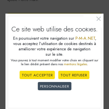
Vous souhaitez mener un audit de
cybersécurité ? Contactez-nous
.
Ce site web utilise
des cookies.
En poursuivant votre navigation sur
P-M-A.NET
,
vous acceptez l’utilisation de cookies destinés à
améliorer votre expérience de navigation
sur le site.
Vous pouvez à tout moment modifier votre choix en cliquant sur
le lien dédié
présent dans nos
mentions légales
.
TOUT ACCEPTER
TOUT REFUSER
PERSONNALISER
Cookies obligatoire
Ces cookies sont nécéssaires au bon fonctionnement du