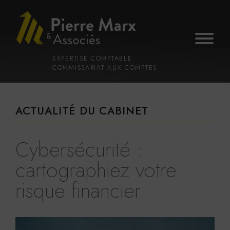
Voir
Aller
la
au
gestion
contenu
des
principal
cookies
EXPERTISE COMPTABLE
COMMISSARIAT AUX COMPTES
ACTUALITÉ DU CABINET
Cybersécurité :
cartographiez votre
risque financier