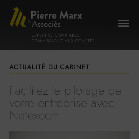
Voir
Aller
la
au
gestion
contenu
des
principal
cookies
EXPERTISE COMPTABLE
COMMISSARIAT AUX COMPTES
ACTUALITÉ DU CABINET
Facilitez le pilotage de
votre entreprise avec
Netexcom