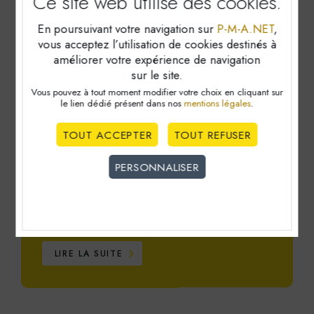
Ce site web utilise
des cookies.
En poursuivant votre navigation sur
P-M-A.NET
,
vous acceptez l’utilisation de cookies destinés à
améliorer votre expérience de navigation
sur le site.
Vous pouvez à tout moment modifier votre choix en cliquant sur
le lien dédié
présent dans nos
mentions légales
.
TOUT ACCEPTER
TOUT REFUSER
Les principales échéances
PERSONNALISER
comptables pour le mois
Cookies obligatoire
d'août 2026
Ces cookies sont nécéssaires au bon fonctionnement du
site internet et ne peuvent être désactivés. Ces cookies
LIRE LA SUITE
ne récoltent et ne transmettent aucunes données
personnelles sensibles.
Réseaux sociaux