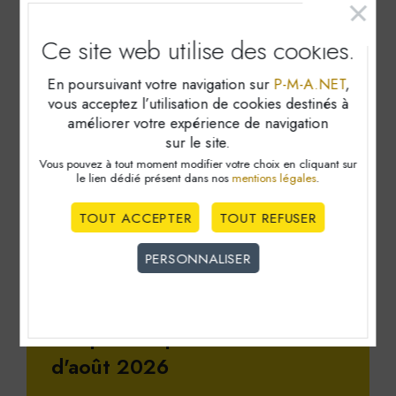
Ce site web utilise
des cookies.
En poursuivant votre navigation sur
P-M-A.NET
,
vous acceptez l’utilisation de cookies destinés à
améliorer votre expérience de navigation
sur le site.
Vous pouvez à tout moment modifier votre choix en cliquant sur
le lien dédié
présent dans nos
mentions légales
.
TOUT ACCEPTER
TOUT REFUSER
PERSONNALISER
Les principales échéances
Cookies obligatoire
comptables pour le mois
Ces cookies sont nécéssaires au bon fonctionnement du
site internet et ne peuvent être désactivés. Ces cookies
d'août 2026
ne récoltent et ne transmettent aucunes données
personnelles sensibles.