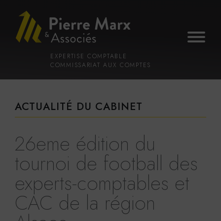
Voir
Aller
la
au
gestion
contenu
des
principal
cookies
EXPERTISE COMPTABLE
COMMISSARIAT AUX COMPTES
ACTUALITÉ DU CABINET
26eme édition du
tournoi de football des
experts-comptables et
CAC de la région