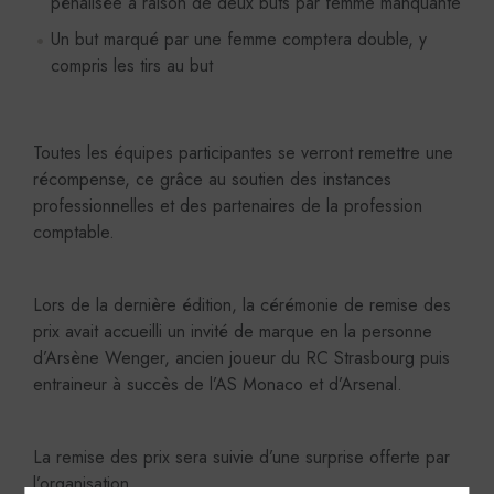
pénalisée à raison de deux buts par femme manquante
Un but marqué par une femme comptera double, y
compris les tirs au but
Toutes les équipes participantes se verront remettre une
récompense, ce grâce au soutien des instances
professionnelles et des partenaires de la profession
comptable.
Lors de la dernière édition, la cérémonie de remise des
prix avait accueilli un invité de marque en la personne
d’Arsène Wenger, ancien joueur du RC Strasbourg puis
entraineur à succès de l’AS Monaco et d’Arsenal.
La remise des prix sera suivie d’une surprise offerte par
l’organisation.